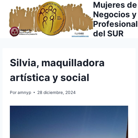
Mujeres de
Saltar
al
Negocios y
contenido
Profesiona
del SUR
Silvia, maquilladora
artística y social
Por
amnyp
28 diciembre, 2024